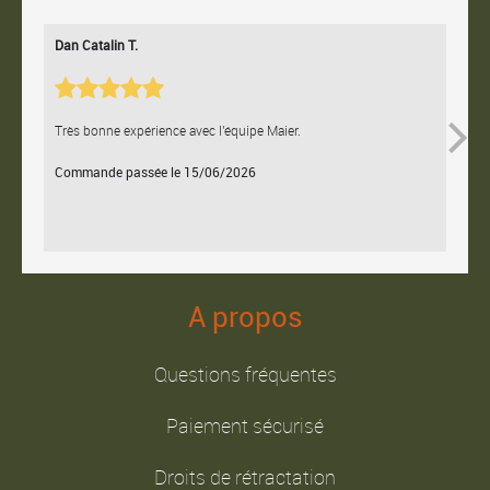
Dan Catalin T.
Bertr
Très bonne expérience avec l'équipe Maier.
Contac
Commande passée le 15/06/2026
Comm
A propos
Questions fréquentes
Paiement sécurisé
Droits de rétractation