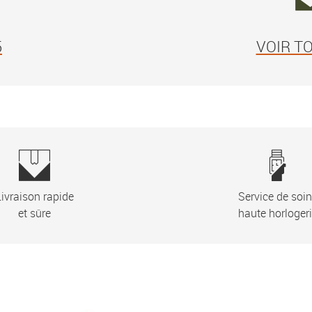
5
VOIR T
ivraison rapide
Service de soi
et sûre
haute horloger