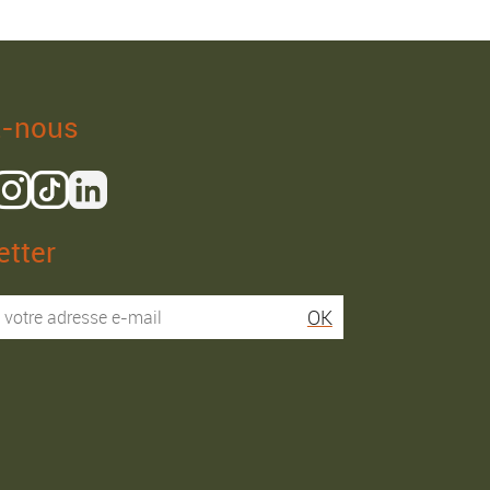
z-nous
tter
Isaac R.
Elies S.
OK
Service super rapide,
Commentaire déjà laissé
conseils au téléphone
sur Google…
précis. envoi signé. rien à
redire si ce n'est que je
Commande passée le
conseille fortement Maier.
31/05/2026