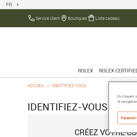
FR
Service client
Boutiques
Liste cadeau
ROLEX
ROLEX CERTIFI
ACCUEIL
IDENTIFIEZ-VOUS
En cliquant 
la navigation
IDENTIFIEZ-VOUS
Paramètr
CRÉEZ VOTRE C