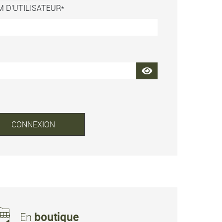
M D'UTILISATEUR
CONNEXION
En
boutique