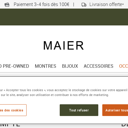
Paiement 3-4 fois dès 100€
|
Livraison offerte*
ED PRE-OWNED
MONTRES
BIJOUX
ACCESSOIRES
OCC
sur « Accepter tous les cookies », vous acceptez le stockage de cookies sur votre appareil
 sur le site, analyser son utilisation et contribuer à nos efforts de marketing.
es des cookies
Tout refuser
Autoriser tous
OMPTE
D