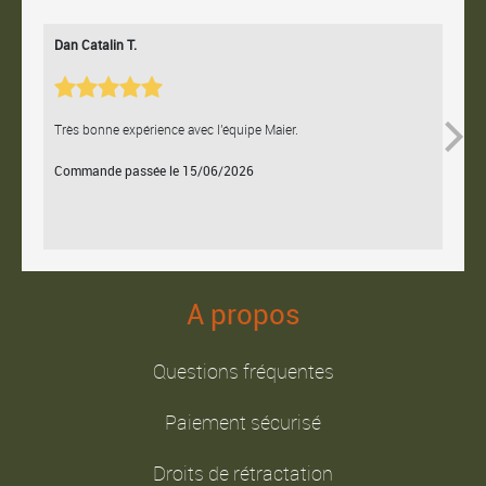
Dan Catalin T.
Bertr
Très bonne expérience avec l'équipe Maier.
Contac
Commande passée le 15/06/2026
Comm
A propos
Questions fréquentes
Paiement sécurisé
Droits de rétractation