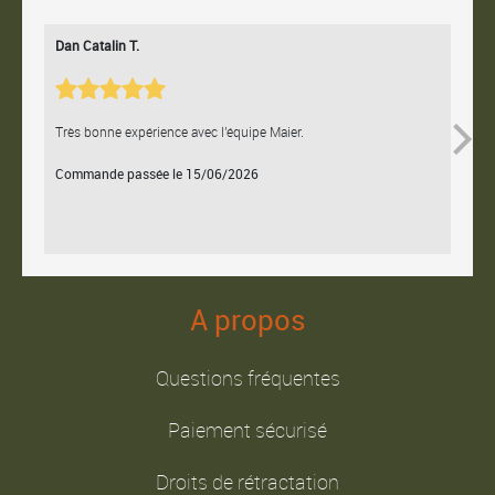
Dan Catalin T.
Bertr
Très bonne expérience avec l'équipe Maier.
Contac
Commande passée le 15/06/2026
Comm
A propos
Questions fréquentes
Paiement sécurisé
Droits de rétractation