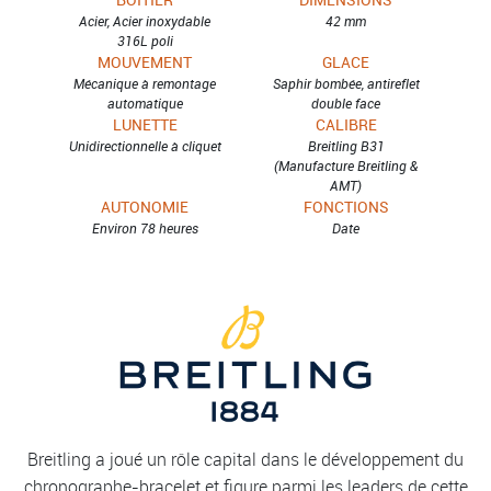
Acier, Acier inoxydable
42 mm
316L poli
MOUVEMENT
GLACE
Mécanique à remontage
Saphir bombée, antireflet
automatique
double face
LUNETTE
CALIBRE
Unidirectionnelle à cliquet
Breitling B31
(Manufacture Breitling &
AMT)
AUTONOMIE
FONCTIONS
Environ 78 heures
Date
Breitling a joué un rôle capital dans le développement du
chronographe-bracelet et figure parmi les leaders de cette