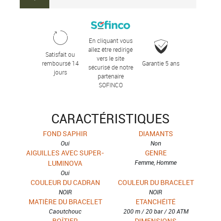
En cliquant vous
allez être redirigé
Satisfait ou
vers le site
remboursé 14
Garantie 5 ans
sécurisé de notre
jours
partenaire
SOFINCO
CARACTÉRISTIQUES
FOND SAPHIR
DIAMANTS
Oui
Non
AIGUILLES AVEC SUPER-
GENRE
LUMINOVA
Femme, Homme
Oui
COULEUR DU CADRAN
COULEUR DU BRACELET
NOIR
NOIR
MATIÈRE DU BRACELET
ETANCHÉITÉ
Caoutchouc
200 m / 20 bar / 20 ATM
BOÎTIER
DIMENSIONS