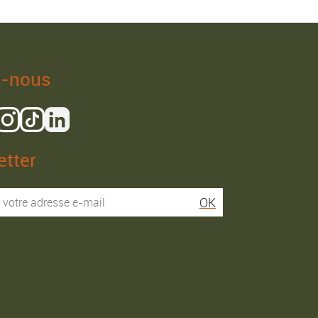
z-nous
tter
Isaac R.
Elies S.
OK
Service super rapide,
Commentaire déjà laissé
conseils au téléphone
sur Google…
précis. envoi signé. rien à
redire si ce n'est que je
Commande passée le
conseille fortement Maier.
31/05/2026