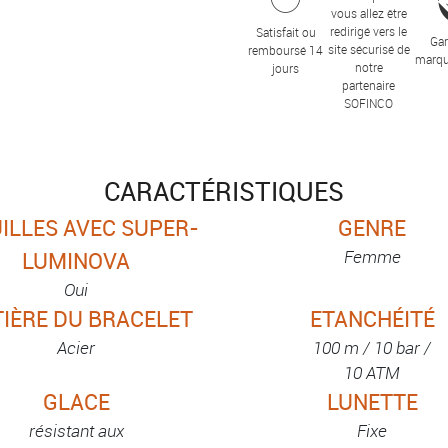
vous allez être
redirigé vers le
Satisfait ou
Gar
site sécurisé de
remboursé 14
marqu
notre
jours
partenaire
SOFINCO
CARACTÉRISTIQUES
ILLES AVEC SUPER-
GENRE
Femme
LUMINOVA
Oui
IÈRE DU BRACELET
ETANCHÉITÉ
Acier
100 m / 10 bar /
10 ATM
GLACE
LUNETTE
résistant aux
Fixe