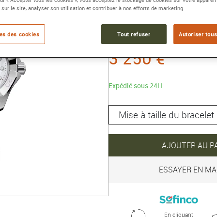
 sur le site, analyser son utilisation et contribuer à nos efforts de marketing.
Référence :
WBP141H.BA0049
Collection :
TAG Heuer AQUAR
es des cookies
Tout refuser
Autoriser tous
3 250 €
Expédié sous 24H
AJOUTER AU P
ESSAYER EN MA
En cliquant