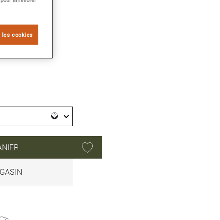
ACER
 les cookies
ANIER
GASIN