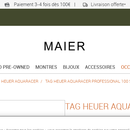
Paiement 3-4 fois dès 100€
|
Livraison offerte*
ED PRE-OWNED
MONTRES
BIJOUX
ACCESSOIRES
OCC
 HEUER AQUARACER
TAG HEUER AQUARACER PROFESSIONAL 100
TAG HEUER AQU
PROFESSIONAL 
Quartz solaire, 28 mm, 
sur « Accepter tous les cookies », vous acceptez le stockage de cookies sur votre appareil