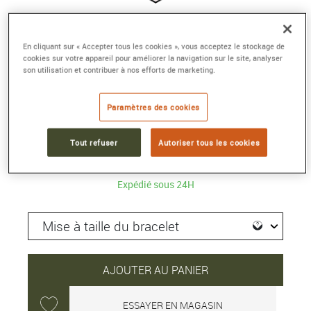
TAG HEUER MONACO CHRONOGRAPH
En cliquant sur « Accepter tous les cookies », vous acceptez le stockage de
cookies sur votre appareil pour améliorer la navigation sur le site, analyser
Automatique, 39 mm
son utilisation et contribuer à nos efforts de marketing.
Référence :
CDW2150.FC8360
Collection :
TAG Heuer MONACO
Paramètres des cookies
13 000 €
Tout refuser
Autoriser tous les cookies
Expédié sous 24H
AJOUTER AU PANIER
ESSAYER EN MAGASIN