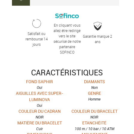
En cliquant vous
allez être redirigé
Satisfait ou
vers le site
Garantie marque 2
remboursé 14
sécurisé de notre
ans
jours
partenaire
SOFINCO
CARACTÉRISTIQUES
FOND SAPHIR
DIAMANTS
Oui
Non
AIGUILLES AVEC SUPER-
GENRE
LUMINOVA
Homme
Oui
COULEUR DU CADRAN
COULEUR DU BRACELET
NOIR
NOIR
MATIÈRE DU BRACELET
ETANCHÉITÉ
Cuir
100 m / 10 bar / 10 ATM