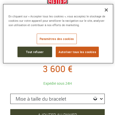
En cliquant sur « Accepter tous les cookies », vous acceptez le stockage de
cookies sur votre appareil pour améliorer la navigation sur le site, analyser
TAG HEUER AQUARACER PROFESSIONAL
son utilisation et contribuer à nos efforts de marketing.
200 SOLARGRAPH
Paramètres des cookies
Quartz solaire, 40 mm, Titane
Référence :
WBP1184.BF0008
Collection :
AQUARACER PROFESSIONAL 200 SOLARGRAPH
Tout refuser
Autoriser tous les cookies
3 600 €
Expédié sous 24H