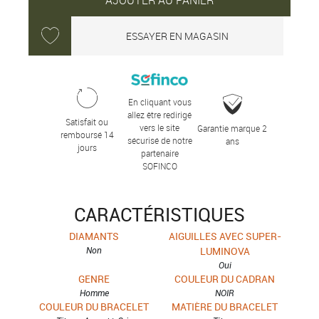
AJOUTER AU PANIER
ESSAYER EN MAGASIN
En cliquant vous
allez être redirigé
Satisfait ou
vers le site
Garantie marque 2
remboursé 14
sécurisé de notre
ans
jours
partenaire
SOFINCO
CARACTÉRISTIQUES
DIAMANTS
AIGUILLES AVEC SUPER-
Non
LUMINOVA
Oui
GENRE
COULEUR DU CADRAN
Homme
NOIR
COULEUR DU BRACELET
MATIÈRE DU BRACELET