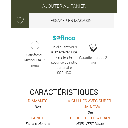
AJOUTER AU PANIER
ESSAYER EN MAGASIN
En cliquant vous
allez être redirigé
Satisfait ou
vers le site
Garantie marque 2
remboursé 14
sécurisé de notre
ans
jours
partenaire
SOFINCO
CARACTÉRISTIQUES
DIAMANTS
AIGUILLES AVEC SUPER-
Non
LUMINOVA
Oui
GENRE
COULEUR DU CADRAN
Femme, Homme
NOIR, VERT, Violet