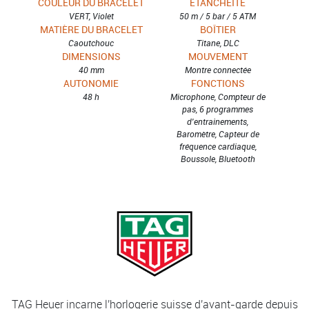
COULEUR DU BRACELET
ETANCHÉITÉ
VERT, Violet
50 m / 5 bar / 5 ATM
MATIÈRE DU BRACELET
BOÎTIER
Caoutchouc
Titane, DLC
DIMENSIONS
MOUVEMENT
40 mm
Montre connectée
AUTONOMIE
FONCTIONS
48 h
Microphone, Compteur de
pas, 6 programmes
d'entrainements,
Baromètre, Capteur de
fréquence cardiaque,
Boussole, Bluetooth
TAG Heuer incarne l'horlogerie suisse d'avant-garde depuis