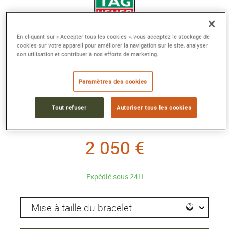
En cliquant sur « Accepter tous les cookies », vous acceptez le stockage de
cookies sur votre appareil pour améliorer la navigation sur le site, analyser
son utilisation et contribuer à nos efforts de marketing.
TAG HEUER CONNECTED CALIBRE E5 X
NEW BALANCE EDITION
Paramètres des cookies
40 mm, Titane grade 2 revêtu de DLC noir
Référence :
SBT8082.EB0394
Tout refuser
Autoriser tous les cookies
Collection :
TAG Heuer Connected Montres
2 050 €
Expédié sous 24H