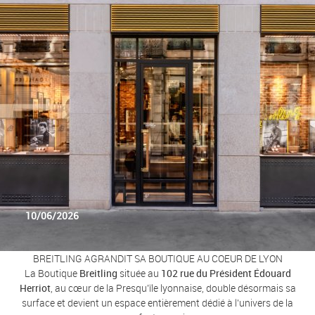
10/06/2026
BREITLING AGRANDIT SA BOUTIQUE AU COEUR DE LYON
La Boutique
Breitling
située au
102 rue du Président Édouard
Herriot
, au cœur de la Presqu'île lyonnaise, double désormais sa
surface et devient un espace entièrement dédié à l'univers de la