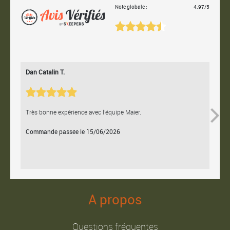
Note globale :
4.97/5
Dan Catalin T.
Bertr
Très bonne expérience avec l'équipe Maier.
Contac
Commande passée le 15/06/2026
Comm
A propos
Questions fréquentes