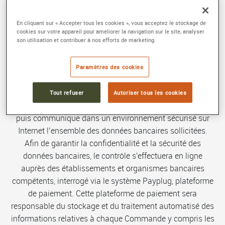
acceptées les cartes du réseau "CB", Visa,
Eurocard/Mastercard, American Express, Apple Pay
En cliquant sur « Accepter tous les cookies », vous acceptez le stockage de
émises sur des comptes bancaires domiciliés en France
cookies sur votre appareil pour améliorer la navigation sur le site, analyser
son utilisation et contribuer à nos efforts de marketing.
Métropolitaine (y compris la Corse), par virement bancaire
au bénéfice de MAIER. La carte bancaire du Client est
débitée lors de la Commande au Client. A cette fin, le
Paramètres des cookies
Client garantit à la société MAIER lors d'une Commande
qu'il est le titulaire de la carte bancaire et que le nom
Tout refuser
Autoriser tous les cookies
figurant sur cette carte bancaire à débiter est bien le sien
puis communique dans un environnement sécurisé sur
Internet l’ensemble des données bancaires sollicitées.
Afin de garantir la confidentialité et la sécurité des
données bancaires, le contrôle s'effectuera en ligne
auprès des établissements et organismes bancaires
compétents, interrogé via le système Payplug, plateforme
de paiement. Cette plateforme de paiement sera
responsable du stockage et du traitement automatisé des
informations relatives à chaque Commande y compris les