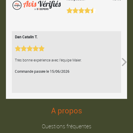
Dan Catalin T.
Bertr
Très bonne expérience avec l'équipe Maier.
Contac
Commande passée le 15/06/2026
Comm
A propos
Questions fréquentes