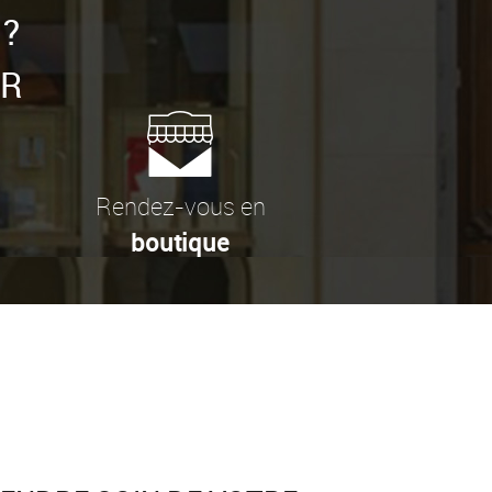
 ?
ER
Rendez-vous en
boutique