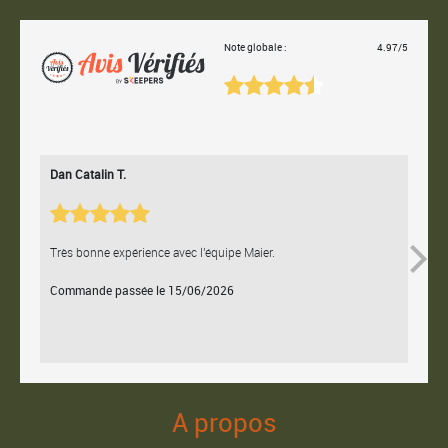
Note globale :
4.97/5
Dan Catalin T.
Bertr
Très bonne expérience avec l'équipe Maier.
Contac
Commande passée le 15/06/2026
Comm
A propos