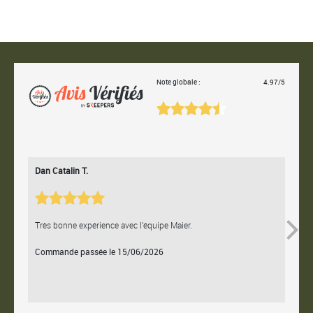
Note globale :
4.97/5
Dan Catalin T.
Bertr
Très bonne expérience avec l'équipe Maier.
Contac
Commande passée le 15/06/2026
Comm