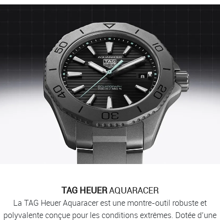
TAG HEUER
AQUARACER
La TAG Heuer Aquaracer est une montre-outil robuste et
polyvalente conçue pour les conditions extrêmes. Dotée d’une