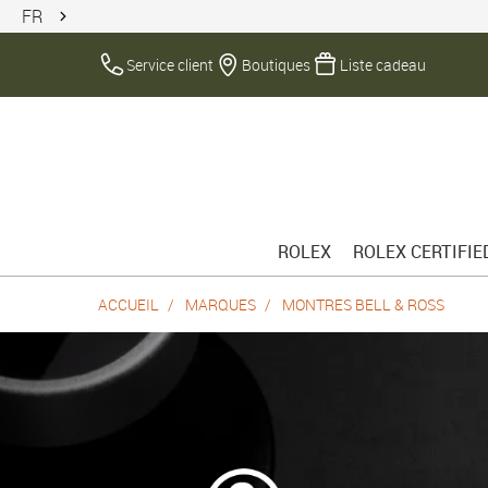
FR
Service client
Boutiques
Liste cadeau
ROLEX
ROLEX CERTIFI
ACCUEIL
MARQUES
MONTRES BELL & ROSS