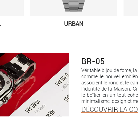
L
URBAN
BR-05
Véritable bijou de force, 
comme le nouvel emblème
associent le rond et le ca
l’identité de la Maison. G
le boîtier en un tout cohé
minimalisme, design et mo
DÉCOUVRIR LA C