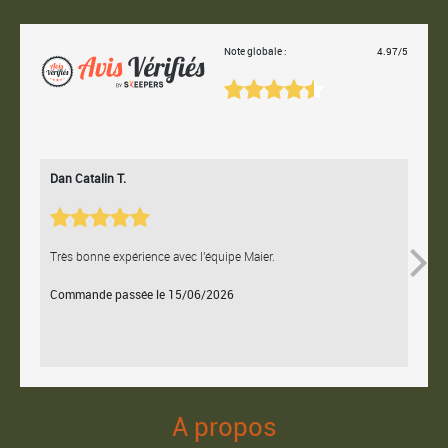
Note globale :
4.97/5
Dan Catalin T.
Bertr
Très bonne expérience avec l'équipe Maier.
Contac
Commande passée le 15/06/2026
Comm
A propos