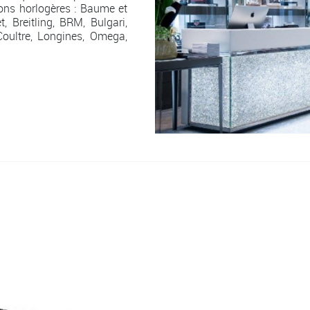
ons horlogères : Baume et
, Breitling, BRM, Bulgari,
Coultre, Longines, Omega,