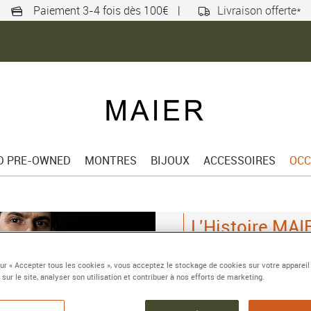
Paiement 3-4 fois dès 100€
|
Livraison offerte*
ED PRE-OWNED
MONTRES
BIJOUX
ACCESSOIRES
OCC
L'Histoire MAI
temps
sur « Accepter tous les cookies », vous acceptez le stockage de cookies sur votre appareil
Depuis 1998, la Maison M
 sur le site, analyser son utilisation et contribuer à nos efforts de marketing.
joaillerie auprès d'une cl
pierres et composées des 