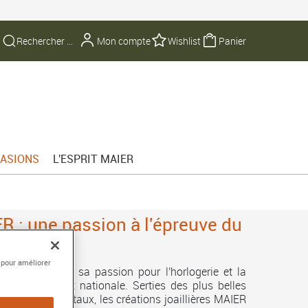
Mon compte
Wishlist
Panier
ASIONS
L'ESPRIT MAIER
ER : une passion à l'épreuve du
 pour améliorer
AIER partage sa passion pour l'horlogerie et la
ientèle locale et nationale. Serties des plus belles
plus beaux métaux, les créations joaillières MAIER