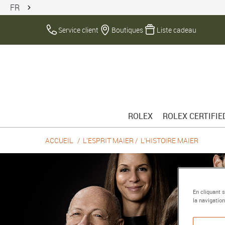
FR
Service client
Boutiques
Liste cadeau
ROLEX
ROLEX CERTIFI
ACCUEIL
L'ESPRIT MAIER
L'HISTOIRE MAIER
En cliquant 
la navigation