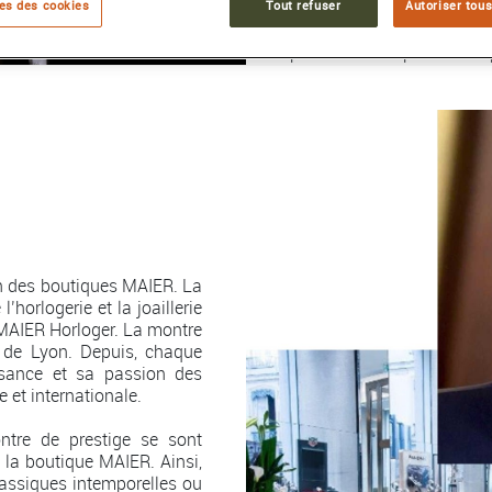
mettent en lumières le raf
es des cookies
Tout refuser
Autoriser tous
À travers la diversité de
présentant les plus belles
on des boutiques MAIER. La
horlogerie et la joaillerie
e MAIER Horloger. La montre
le de Lyon. Depuis, chaque
sance et sa passion des
 et internationale.
tre de prestige se sont
 la boutique MAIER. Ainsi,
assiques intemporelles ou