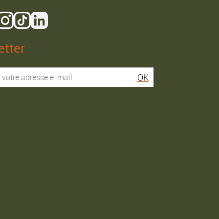
tter
Isaac R.
Elies S.
OK
Service super rapide,
Commentaire déjà laissé
conseils au téléphone
sur Google…
précis. envoi signé. rien à
redire si ce n'est que je
Commande passée le
conseille fortement Maier.
31/05/2026
Commande passée le
03/06/2026