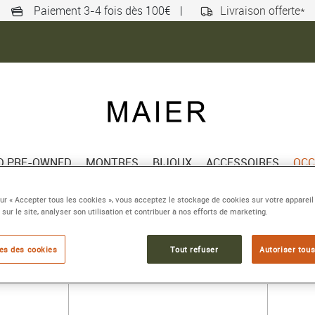
Paiement 3-4 fois dès 100€
|
Livraison offerte*
ED PRE-OWNED
MONTRES
BIJOUX
ACCESSOIRES
OCC
sur « Accepter tous les cookies », vous acceptez le stockage de cookies sur votre appareil
 sur le site, analyser son utilisation et contribuer à nos efforts de marketing.
AUTRES DÉCLINAISONS DISPONIBLES 
es des cookies
Tout refuser
Autoriser tous