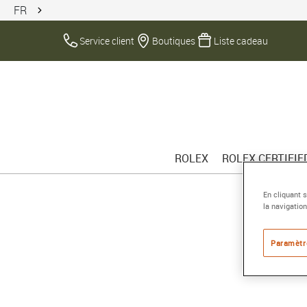
FR
Service client
Boutiques
Liste cadeau
ROLEX
ROLEX CERTIFI
En cliquant 
la navigation
Paramètr