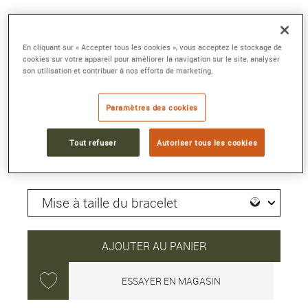
MARINE 5517
40 mm, titane, remontage automatique
En cliquant sur « Accepter tous les cookies », vous acceptez le stockage de
cookies sur votre appareil pour améliorer la navigation sur le site, analyser
Référence :
5517TI/Y1/5ZU
son utilisation et contribuer à nos efforts de marketing.
Collection :
MARINE
Paramètres des cookies
21 000 €
Tout refuser
Autoriser tous les cookies
Délai moyen de livraison : 5 jour(s)
AJOUTER AU PANIER
ESSAYER EN MAGASIN