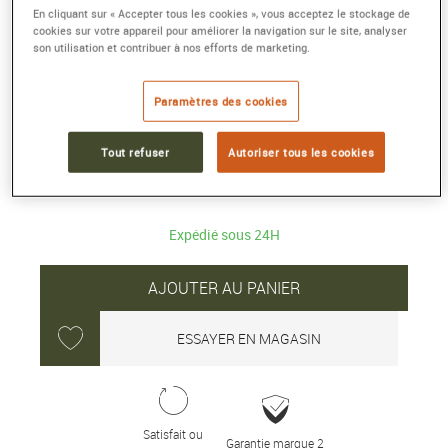
En cliquant sur « Accepter tous les cookies », vous acceptez le stockage de
cookies sur votre appareil pour améliorer la navigation sur le site, analyser
LTP-B150L-7B1
son utilisation et contribuer à nos efforts de marketing.
31 × 22 × 7.5 mm, acier inoxydable
Référence :
LTP-B150L-7B1EF
Paramètres des cookies
Collection :
CASIO TIMELESS
Tout refuser
Autoriser tous les cookies
70 €
Expédié sous 24H
AJOUTER AU PANIER
ESSAYER EN MAGASIN
Satisfait ou
Garantie marque 2