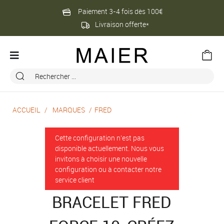
Paiement 3-4 fois dès 100€
Livraison offerte*
ACCUEIL
MARQUES
FRED
Cette configuration n'est pas
disponible actuellement. Nous vous
invitons à choisir une nouvelle
configuration ou à contacter notre
service client
BRACELET FRED