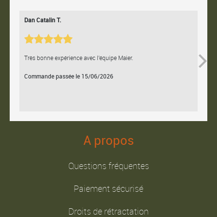
Dan Catalin T.
Bertr
Très bonne expérience avec l'équipe Maier.
Contac
Commande passée le 15/06/2026
Comm
A propos
Questions fréquentes
Paiement sécurisé
Droits de rétractation