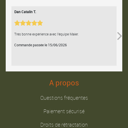
Dan Catalin T.
Bertr
Très bonne expérience avec l'équipe Maier.
Contac
Commande passée le 15/06/2026
Comm
A propos
Questions fréquentes
Paiement sécurisé
Droits de rétractation