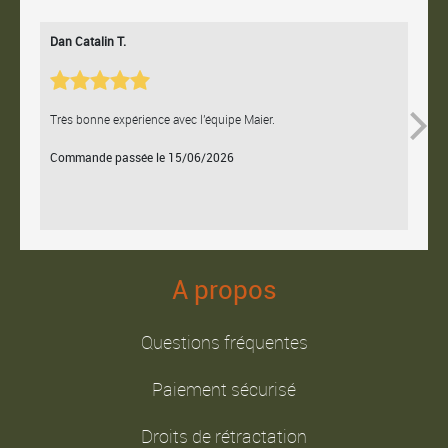
Dan Catalin T.
Bertr
Très bonne expérience avec l'équipe Maier.
Contac
Commande passée le 15/06/2026
Comm
A propos
Questions fréquentes
Paiement sécurisé
Droits de rétractation