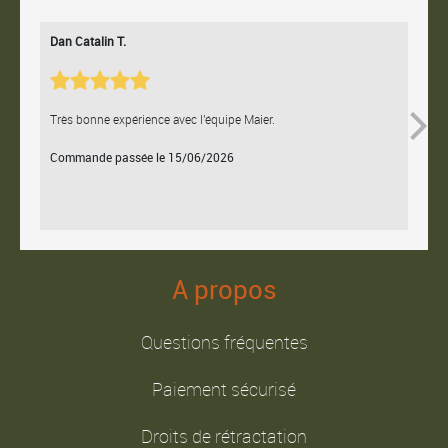
Dan Catalin T.
Bertr
Très bonne expérience avec l'équipe Maier.
Contac
Commande passée le 15/06/2026
Comm
A propos
Questions fréquentes
Paiement sécurisé
Droits de rétractation