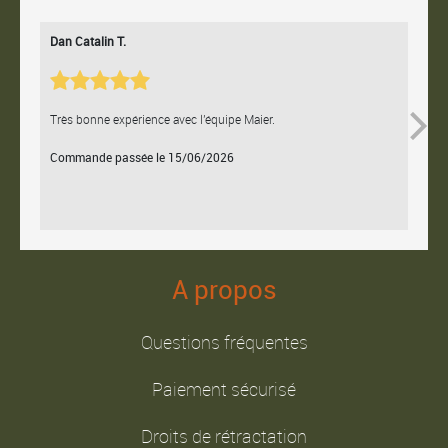
Dan Catalin T.
Bertr
Très bonne expérience avec l'équipe Maier.
Contac
Commande passée le 15/06/2026
Comm
A propos
Questions fréquentes
Paiement sécurisé
Droits de rétractation