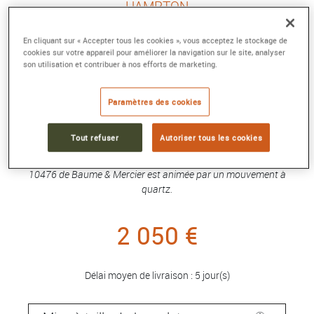
HAMPTON
Montre quartz, 35 x 22 mm
En cliquant sur « Accepter tous les cookies », vous acceptez le stockage de
Référence :
10476
cookies sur votre appareil pour améliorer la navigation sur le site, analyser
Collection :
HAMPTON
son utilisation et contribuer à nos efforts de marketing.
La montre Hampton 10476 à quartz pour femme de Baume
& Mercier se compose d'un boîtier en acier poli de 35 mm
Paramètres des cookies
sur 22 mm et d'un bracelet assorti. Son cadran bleu satiné
soleil affiche des chiffres arabes modernes à 12 et 6 heures,
Tout refuser
Autoriser tous les cookies
des index plaqués rhodium et se compose d'aiguilles
plaquées rhodium en forme d'épée. La montre Hampton
10476 de Baume & Mercier est animée par un mouvement à
quartz.
2 050 €
Délai moyen de livraison : 5 jour(s)