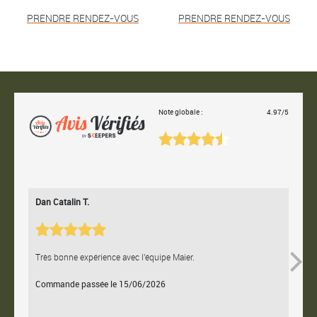
PRENDRE RENDEZ-VOUS
PRENDRE RENDEZ-VOUS
Note globale :
4.97/5
Dan Catalin T.
Bertr
Très bonne expérience avec l'équipe Maier.
Contac
Commande passée le 15/06/2026
Comm