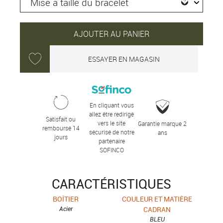
AJOUTER AU PANIER
ESSAYER EN MAGASIN
En cliquant vous
allez être redirigé
Satisfait ou
vers le site
Garantie marque 2
remboursé 14
sécurisé de notre
ans
jours
partenaire
SOFINCO
CARACTÉRISTIQUES
BOÎTIER
COULEUR ET MATIÈRE
Acier
CADRAN
BLEU