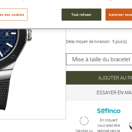
Collection :
RIVIERA
es des cookies
Tout refuser
Autoriser tous
3 300 €
Délai moyen de livraison : 5 jour(s)
AJOUTER AU P
ESSAYER EN MA
En cliquant
vous allez être
redirigé vers le
Satisfait ou