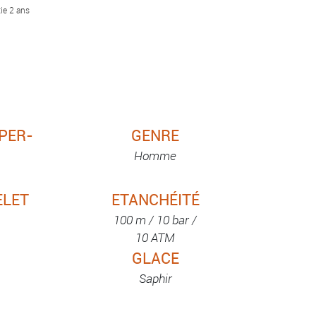
ie 2 ans
UPER-
GENRE
Homme
ELET
ETANCHÉITÉ
100 m / 10 bar /
10 ATM
GLACE
Saphir