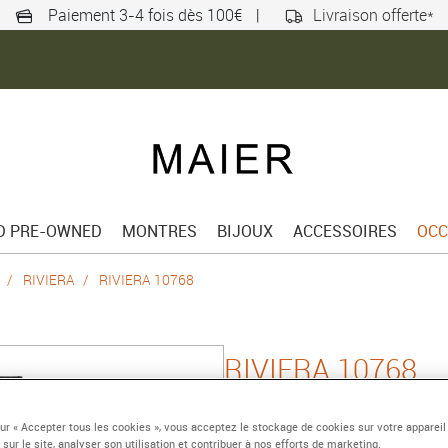
Paiement 3-4 fois dès 100€
|
Livraison offerte*
ED PRE-OWNED
MONTRES
BIJOUX
ACCESSOIRES
OCC
RIVIERA
RIVIERA 10768
RIVIERA 10768
Montre automatique, d
sur « Accepter tous les cookies », vous acceptez le stockage de cookies sur votre appareil
Référence :
10768
 sur le site, analyser son utilisation et contribuer à nos efforts de marketing.