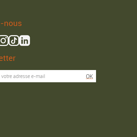
z-nous
tter
Isaac R.
Elies S.
OK
Service super rapide,
Commentaire déjà laissé
conseils au téléphone
sur Google…
précis. envoi signé. rien à
redire si ce n'est que je
Commande passée le
conseille fortement Maier.
31/05/2026
Commande passée le
03/06/2026