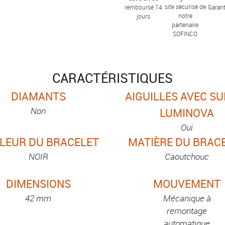
site sécurisé de
remboursé 14
Garant
notre
jours
partenaire
SOFINCO
CARACTÉRISTIQUES
DIAMANTS
AIGUILLES AVEC S
Non
LUMINOVA
Oui
LEUR DU BRACELET
MATIÈRE DU BRAC
NOIR
Caoutchouc
DIMENSIONS
MOUVEMENT
42 mm
Mécanique à
remontage
automatique