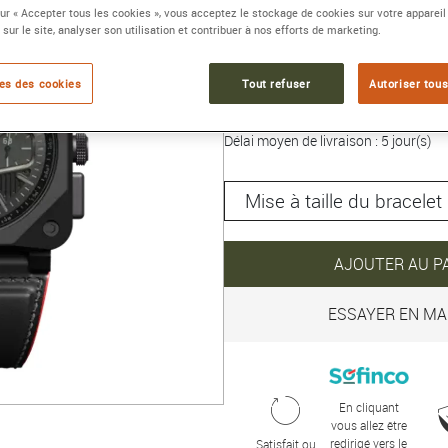
sur « Accepter tous les cookies », vous acceptez le stockage de cookies sur votre appareil
Collection :
BR-03 CHRONO
 sur le site, analyser son utilisation et contribuer à nos efforts de marketing.
7 200 €
es des cookies
Tout refuser
Autoriser tous
Délai moyen de livraison : 5 jour(s)
AJOUTER AU P
ESSAYER EN MA
En cliquant
vous allez être
redirigé vers le
Satisfait ou