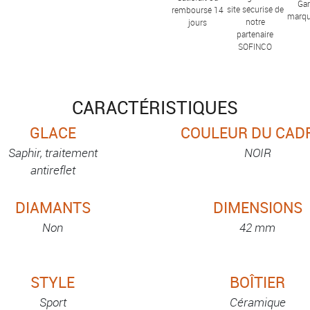
Gar
site sécurisé de
remboursé 14
marqu
notre
jours
partenaire
SOFINCO
CARACTÉRISTIQUES
GLACE
COULEUR DU CAD
Saphir, traitement
NOIR
antireflet
DIAMANTS
DIMENSIONS
Non
42 mm
STYLE
BOÎTIER
Sport
Céramique