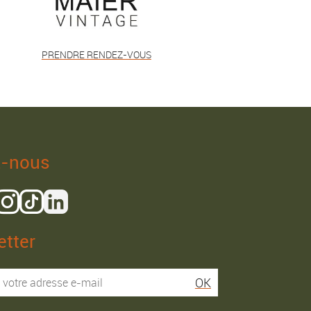
PRENDRE RENDEZ-VOUS
z-nous
tter
Isaac R.
Elies S.
OK