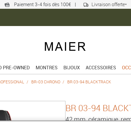
Paiement 3-4 fois dès 100€
|
Livraison offerte*
ED PRE-OWNED
MONTRES
BIJOUX
ACCESSOIRES
OCC
ROFESSIONAL
BR-03 CHRONO
BR 03-94 BLACKTRACK
BR 03-94 BLAC
42 mm, céramique, re
Référence :
BR0394-BTR-CE/S