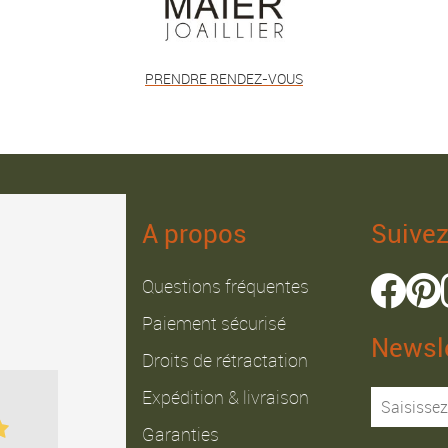
PRENDRE RENDEZ-VOUS
A propos
Suive
Questions fréquentes
Paiement sécurisé
Newsle
Droits de rétractation
Julien B.
Fabrice J.
Expédition & livraison
Garanties