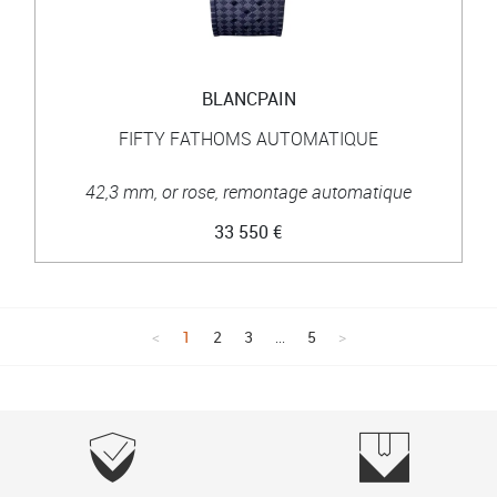
BLANCPAIN
FIFTY FATHOMS AUTOMATIQUE
42,3 mm, or rose, remontage automatique
33 550 €
1
2
3
...
5