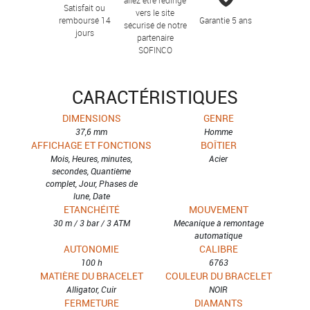
Satisfait ou
vers le site
remboursé 14
Garantie 5 ans
sécurisé de notre
jours
partenaire
SOFINCO
CARACTÉRISTIQUES
DIMENSIONS
GENRE
37,6 mm
Homme
AFFICHAGE ET FONCTIONS
BOÎTIER
Mois, Heures, minutes,
Acier
secondes, Quantième
complet, Jour, Phases de
lune, Date
ETANCHÉITÉ
MOUVEMENT
30 m / 3 bar / 3 ATM
Mécanique à remontage
automatique
AUTONOMIE
CALIBRE
100 h
6763
MATIÈRE DU BRACELET
COULEUR DU BRACELET
Alligator, Cuir
NOIR
FERMETURE
DIAMANTS