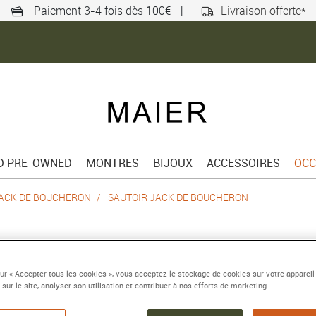
Paiement 3-4 fois dès 100€
|
Livraison offerte*
ED PRE-OWNED
MONTRES
BIJOUX
ACCESSOIRES
OCC
ACK DE BOUCHERON
SAUTOIR JACK DE BOUCHERON
SAUTOIR JACK 
sur « Accepter tous les cookies », vous acceptez le stockage de cookies sur votre appareil
Or jaune 18 carats
 sur le site, analyser son utilisation et contribuer à nos efforts de marketing.
Référence :
JBT00761