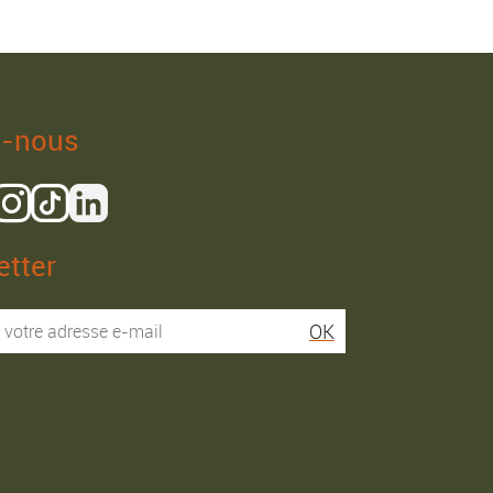
z-nous
tter
Isaac R.
Elies S.
OK
Service super rapide,
Commentaire déjà laissé
conseils au téléphone
sur Google…
précis. envoi signé. rien à
redire si ce n'est que je
Commande passée le
conseille fortement Maier.
31/05/2026