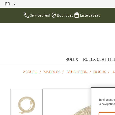
FR
Service client
Boutiques
Liste cadeau
ROLEX
ROLEX CERTIFI
ACCUEIL
MARQUES
BOUCHERON
BIJOUX
J
En cliquant 
la navigation