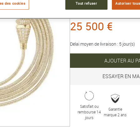
es des cookies
Tout refuser
Autoriser tous
Collection :
JACK DE BOUCHER
25 500 €
Délai moyen de livraison : 5 jour(s)
AJOUTER AU P
ESSAYER EN MA
Satisfait ou
Garantie
remboursé 14
marque 2 ans
jours