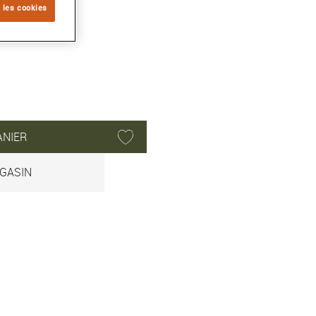
 les cookies
ON
ANIER
GASIN