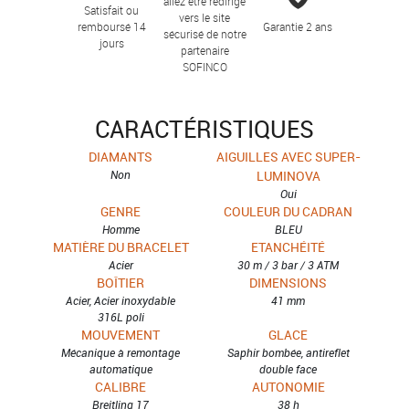
allez être redirigé
Satisfait ou
vers le site
remboursé 14
Garantie 2 ans
sécurisé de notre
jours
partenaire
SOFINCO
CARACTÉRISTIQUES
DIAMANTS
AIGUILLES AVEC SUPER-
Non
LUMINOVA
Oui
GENRE
COULEUR DU CADRAN
Homme
BLEU
MATIÈRE DU BRACELET
ETANCHÉITÉ
Acier
30 m / 3 bar / 3 ATM
BOÎTIER
DIMENSIONS
Acier, Acier inoxydable
41 mm
316L poli
MOUVEMENT
GLACE
Mécanique à remontage
Saphir bombée, antireflet
automatique
double face
CALIBRE
AUTONOMIE
Breitling 17
38 h