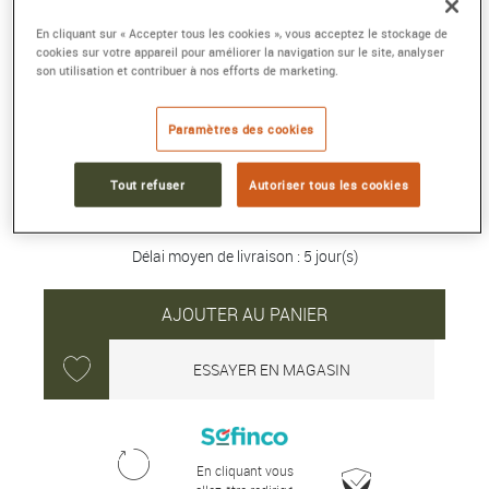
En cliquant sur « Accepter tous les cookies », vous acceptez le stockage de
NAVITIMER AUTOMATIC 41
cookies sur votre appareil pour améliorer la navigation sur le site, analyser
Acier inoxydable, bleu
son utilisation et contribuer à nos efforts de marketing.
Référence :
A17329171C1A1
Collection :
NAVITIMER
Paramètres des cookies
6 050 €
Tout refuser
Autoriser tous les cookies
Délai moyen de livraison : 5 jour(s)
AJOUTER AU PANIER
ESSAYER EN MAGASIN
En cliquant vous