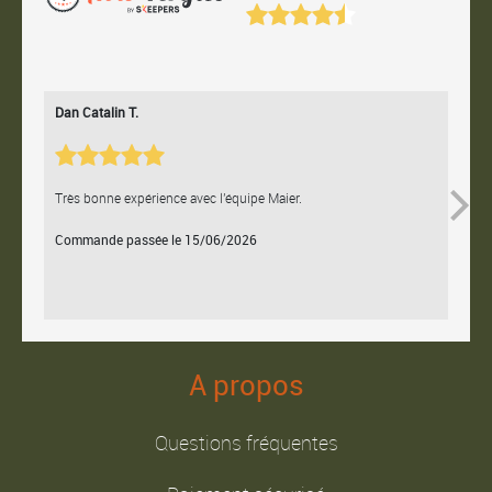
Dan Catalin T.
Bertr
Très bonne expérience avec l'équipe Maier.
Contac
Commande passée le 15/06/2026
Comm
A propos
Questions fréquentes