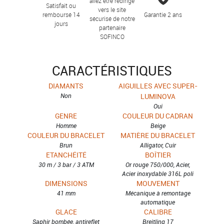
allez être redirigé
Satisfait ou
vers le site
remboursé 14
Garantie 2 ans
sécurisé de notre
jours
partenaire
SOFINCO
CARACTÉRISTIQUES
DIAMANTS
AIGUILLES AVEC SUPER-
Non
LUMINOVA
Oui
GENRE
COULEUR DU CADRAN
Homme
Beige
COULEUR DU BRACELET
MATIÈRE DU BRACELET
Brun
Alligator, Cuir
ETANCHÉITÉ
BOÎTIER
30 m / 3 bar / 3 ATM
Or rouge 750/000, Acier,
Acier inoxydable 316L poli
DIMENSIONS
MOUVEMENT
41 mm
Mécanique à remontage
automatique
GLACE
CALIBRE
Saphir bombée, antireflet
Breitling 17