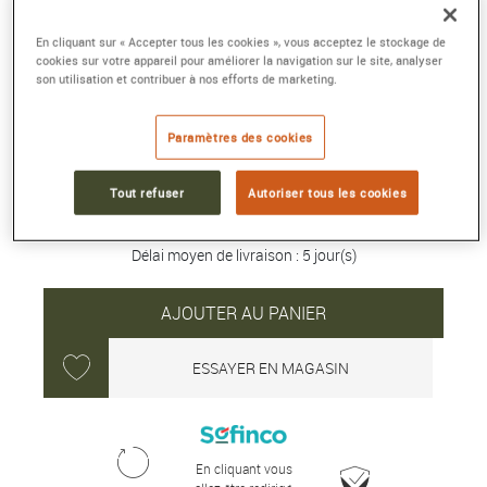
NAVITIMER AUTOMATIC 41
En cliquant sur « Accepter tous les cookies », vous acceptez le stockage de
cookies sur votre appareil pour améliorer la navigation sur le site, analyser
Acier inoxydable et or rouge 18 carats, beige
son utilisation et contribuer à nos efforts de marketing.
Référence :
U17329F41G1P1
Collection :
NAVITIMER
Paramètres des cookies
8 300 €
Tout refuser
Autoriser tous les cookies
Délai moyen de livraison : 5 jour(s)
AJOUTER AU PANIER
ESSAYER EN MAGASIN
En cliquant vous