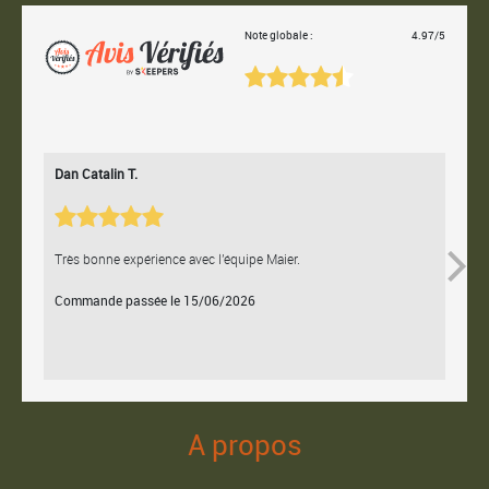
Note globale :
4.97/5
Dan Catalin T.
Bertr
Très bonne expérience avec l'équipe Maier.
Contac
Commande passée le 15/06/2026
Comm
A propos