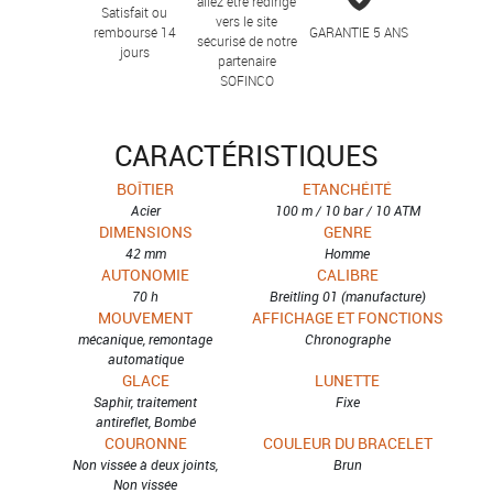
allez être redirigé
Satisfait ou
vers le site
remboursé 14
GARANTIE 5 ANS
sécurisé de notre
jours
partenaire
SOFINCO
CARACTÉRISTIQUES
BOÎTIER
ETANCHÉITÉ
Acier
100 m / 10 bar / 10 ATM
DIMENSIONS
GENRE
42 mm
Homme
AUTONOMIE
CALIBRE
70 h
Breitling 01 (manufacture)
MOUVEMENT
AFFICHAGE ET FONCTIONS
mécanique, remontage
Chronographe
automatique
GLACE
LUNETTE
Saphir, traitement
Fixe
antireflet, Bombé
COURONNE
COULEUR DU BRACELET
Non vissée à deux joints,
Brun
Non vissée