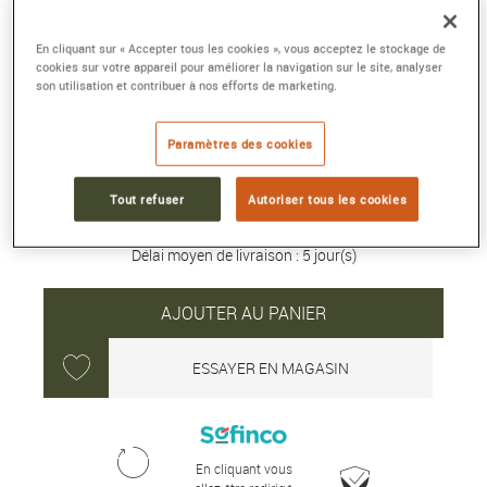
PREMIER B01 CHRONOGRAPH 42
En cliquant sur « Accepter tous les cookies », vous acceptez le stockage de
cookies sur votre appareil pour améliorer la navigation sur le site, analyser
Acier inoxydable, crème
son utilisation et contribuer à nos efforts de marketing.
Référence :
AB0145211G1P1
Collection :
PREMIER
Paramètres des cookies
9 200 €
Tout refuser
Autoriser tous les cookies
Délai moyen de livraison : 5 jour(s)
AJOUTER AU PANIER
ESSAYER EN MAGASIN
En cliquant vous