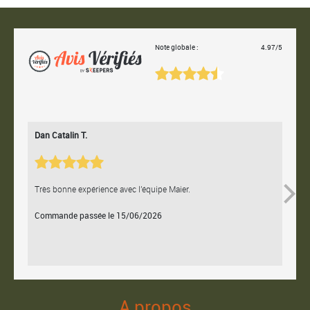
Note globale :
4.97/5
Dan Catalin T.
Bertr
Très bonne expérience avec l'équipe Maier.
Contac
Commande passée le 15/06/2026
Comm
A propos