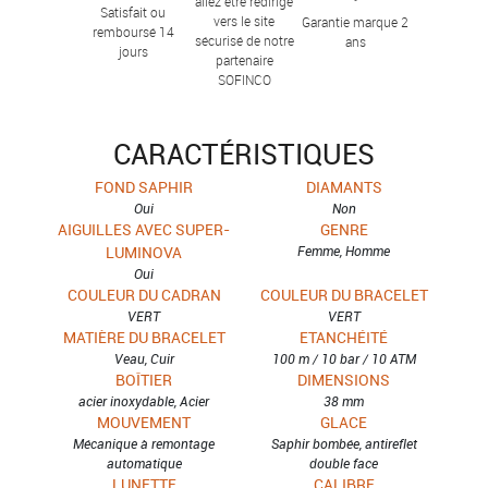
allez être redirigé
Satisfait ou
vers le site
Garantie marque 2
remboursé 14
sécurisé de notre
ans
jours
partenaire
SOFINCO
CARACTÉRISTIQUES
FOND SAPHIR
DIAMANTS
Oui
Non
AIGUILLES AVEC SUPER-
GENRE
LUMINOVA
Femme, Homme
Oui
COULEUR DU CADRAN
COULEUR DU BRACELET
VERT
VERT
MATIÈRE DU BRACELET
ETANCHÉITÉ
Veau, Cuir
100 m / 10 bar / 10 ATM
BOÎTIER
DIMENSIONS
acier inoxydable, Acier
38 mm
MOUVEMENT
GLACE
Mécanique à remontage
Saphir bombée, antireflet
automatique
double face
LUNETTE
CALIBRE