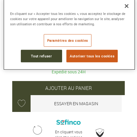
TOP TIME B31
En cliquant sur « Accepter tous les cookies », vous acceptez le stockage de
cookies sur votre appareil pour améliorer la navigation sur le site, analyser
Acier inoxydable, vert
son utilisation et contribuer à nos efforts de marketing.
Référence :
AB3113171L1X1
Collection :
TOP TIME B31
Paramètres des cookies
5 700 €
Tout refuser
Autoriser tous les cookies
Expédié sous 24H
AJOUTER AU PANIER
ESSAYER EN MAGASIN
En cliquant vous