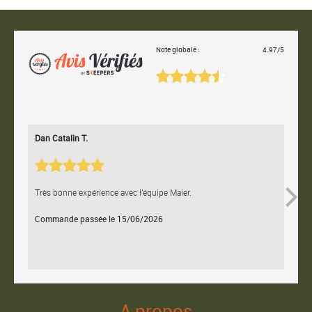
Note globale :
4.97/5
Dan Catalin T.
Bertr
Très bonne expérience avec l'équipe Maier.
Contac
Commande passée le 15/06/2026
Comm
A propos