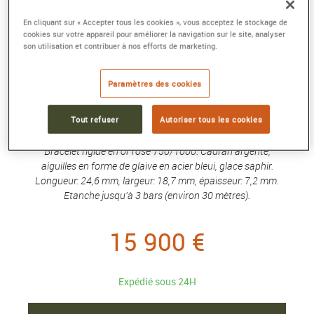
En cliquant sur « Accepter tous les cookies », vous acceptez le stockage de
MONTRE BAIGNOIRE
cookies sur votre appareil pour améliorer la navigation sur le site, analyser
Mini modèle, mouvement quartz, or rose
son utilisation et contribuer à nos efforts de marketing.
Référence :
WGBA0081
Collection :
Baignoire
Paramètres des cookies
Montre Baignoire de Cartier, mini modèle, taille 16,
Tout refuser
Autoriser tous les cookies
mouvement à quartz. Boîte en or rose 750/1000. Couronne
perlée en or rose 750/1000 ornée d'un saphir cabochon.
Bracelet rigide en or rose 750/1000. Cadran argenté,
aiguilles en forme de glaive en acier bleui, glace saphir.
Longueur: 24,6 mm, largeur: 18,7 mm, épaisseur: 7,2 mm.
Etanche jusqu'à 3 bars (environ 30 mètres).
15 900 €
Expédié sous 24H