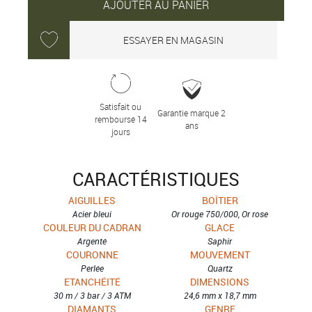
AJOUTER AU PANIER
ESSAYER EN MAGASIN
Satisfait ou
Garantie marque 2
remboursé 14
ans
jours
CARACTÉRISTIQUES
AIGUILLES
BOÎTIER
Acier bleui
Or rouge 750/000, Or rose
COULEUR DU CADRAN
GLACE
Argenté
Saphir
COURONNE
MOUVEMENT
Perlée
Quartz
ETANCHÉITÉ
DIMENSIONS
30 m / 3 bar / 3 ATM
24,6 mm x 18,7 mm
DIAMANTS
GENRE