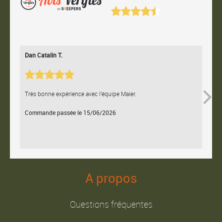
Dan Catalin T.
Bertr
Très bonne expérience avec l'équipe Maier.
Contac
Commande passée le 15/06/2026
Comm
A propos
Questions fréquentes