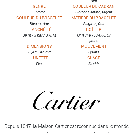
Non
GENRE
COULEUR DU CADRAN
Femme
Finitions satiné, Argent
COULEUR DU BRACELET
MATIÈRE DU BRACELET
Bleu marine
Alligator, Cuir
ETANCHÉITÉ
BOÎTIER
30 m / 3 bar / 3 ATM
Or jaune 750/000, Or
jaune
DIMENSIONS
MOUVEMENT
35,4 x 19,4 mm
Quartz
LUNETTE
GLACE
Fixe
Saphir
Depuis 1847, la Maison Cartier est reconnue dans le monde