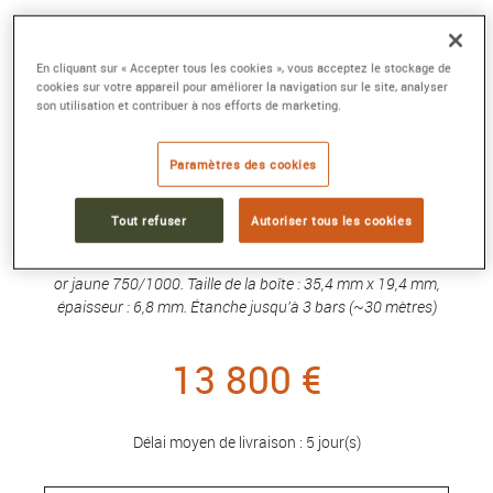
MONTRE TANK AMÉRICAINE
Petit modèle, mouvement à quartz, or jaune
En cliquant sur « Accepter tous les cookies », vous acceptez le stockage de
cookies sur votre appareil pour améliorer la navigation sur le site, analyser
Référence :
WGTA0299
son utilisation et contribuer à nos efforts de marketing.
Collection :
Tank Américaine
Paramètres des cookies
Montre Tank Américaine, petit modèle, mouvement à quartz
haute autonomie. Boîte en or jaune 750/1000, couronne à
pans ornée d'un saphir facetté. Cadran argenté satiné,
Tout refuser
Autoriser tous les cookies
aiguilles en forme de glaive en acier bleui, glace saphir.
Bracelet en alligator brillant bleu marine, boucle ardillon en
or jaune 750/1000. Taille de la boîte : 35,4 mm x 19,4 mm,
épaisseur : 6,8 mm. Étanche jusqu'à 3 bars (~30 mètres)
13 800 €
Délai moyen de livraison : 5 jour(s)