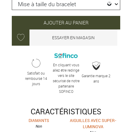
AJOUTER AU PANIER
ESSAYER EN MAGASIN
En cliquant vous
allez être redirigé
Satisfait ou
vers le site
Garantie marque 2
remboursé 14
sécurisé de notre
ans
jours
partenaire
SOFINCO
CARACTÉRISTIQUES
DIAMANTS
AIGUILLES AVEC SUPER-
Non
LUMINOVA