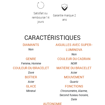
Satisfait ou
Garantie marque 2
remboursé 14
ans
jours
CARACTÉRISTIQUES
DIAMANTS
AIGUILLES AVEC SUPER-
Non
LUMINOVA
Non
GENRE
COULEUR DU CADRAN
Femme, Homme
NOIR
COULEUR DU BRACELET
MATIÈRE DU BRACELET
Doré
Acier
BOÎTIER
MOUVEMENT
Acier
Quartz
GLACE
FONCTIONS
Minéral
Chronomètre, Alarme,
Second fuseau horaire,
Date
AUTONOMIE