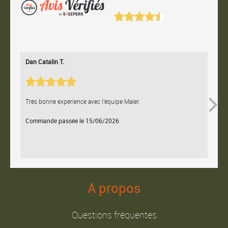
Dan Catalin T.
Bertr
Très bonne expérience avec l'équipe Maier.
Contac
Commande passée le 15/06/2026
Comm
A propos
Questions fréquentes