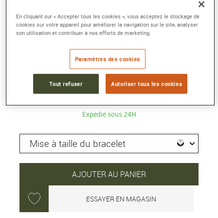
En cliquant sur « Accepter tous les cookies », vous acceptez le stockage de
CASIO RING CRW-001G-9
cookies sur votre appareil pour améliorer la navigation sur le site, analyser
25.2 × 19.5 × 6.2 mm
son utilisation et contribuer à nos efforts de marketing.
Référence :
CRW-001G-9ER
Collection :
CASIO VINTAGE
Paramètres des cookies
139 €
Tout refuser
Autoriser tous les cookies
Expédié sous 24H
AJOUTER AU PANIER
ESSAYER EN MAGASIN