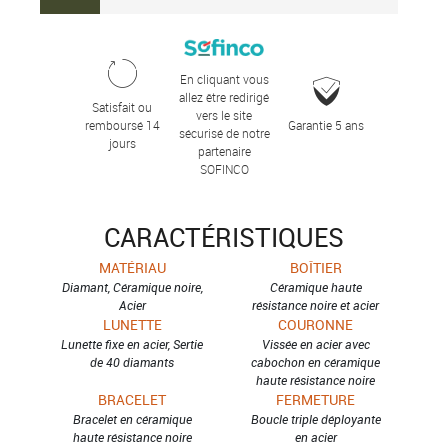
En cliquant vous
allez être redirigé
Satisfait ou
vers le site
remboursé 14
Garantie 5 ans
sécurisé de notre
jours
partenaire
SOFINCO
CARACTÉRISTIQUES
MATÉRIAU
BOÎTIER
Diamant, Céramique noire,
Céramique haute
Acier
résistance noire et acier
LUNETTE
COURONNE
Lunette fixe en acier, Sertie
Vissée en acier avec
de 40 diamants
cabochon en céramique
haute résistance noire
BRACELET
FERMETURE
Bracelet en céramique
Boucle triple déployante
haute résistance noire
en acier