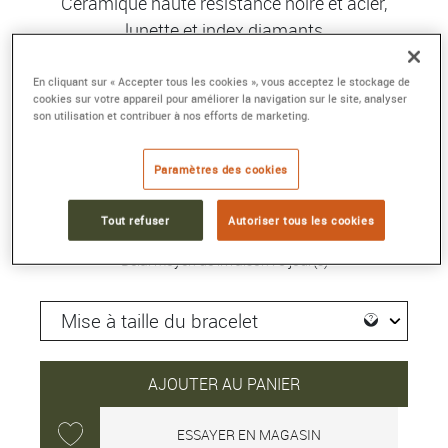
Céramique haute résistance noire et acier,
lunette et index diamants
Référence :
H2571
Collection :
J12
En cliquant sur « Accepter tous les cookies », vous acceptez le stockage de
cookies sur votre appareil pour améliorer la navigation sur le site, analyser
Bracelet en céramique, cadran laqué noir serti de diamants,
son utilisation et contribuer à nos efforts de marketing.
couronne et lunette en acier sertie de diamants taille brillant
Paramètres des cookies
13 250 €
Tout refuser
Autoriser tous les cookies
Délai moyen de livraison : 5 jour(s)
AJOUTER AU PANIER
ESSAYER EN MAGASIN