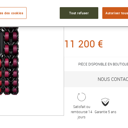
camaïeu de rose et de r
es des cookies
Tout refuser
Autoriser tous
Référence :
H10329
Collection :
PREMIERE
11 200 €
PIÈCE DISPONIBLE EN BOUTIQ
NOUS CONTA
Satisfait ou
remboursé 14
Garantie 5 ans
jours