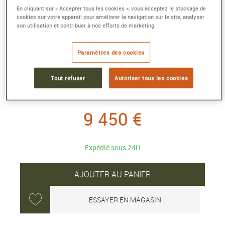
En cliquant sur « Accepter tous les cookies », vous acceptez le stockage de
cookies sur votre appareil pour améliorer la navigation sur le site, analyser
son utilisation et contribuer à nos efforts de marketing.
PENDENTIF JEUX DE LIENS HARMONY
MOYEN MODÈLE
Paramètres des cookies
Or blanc, diamants
Référence :
085436
Tout refuser
Autoriser tous les cookies
Collection :
JEUX DE LIENS
9 450 €
Expédié sous 24H
AJOUTER AU PANIER
ESSAYER EN MAGASIN