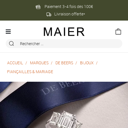
Paiement 3-4 fois dès 100€
Livraison offerte*
ACCUEIL
MARQUES
DE BEERS
BIJOUX
FIANÇAILLES & MARIAGE