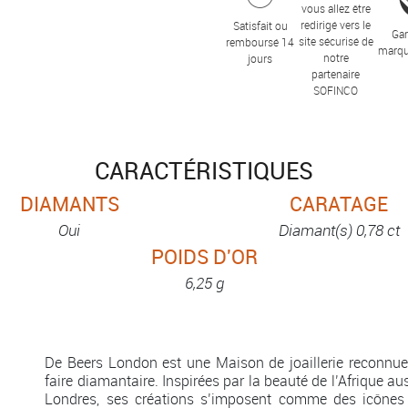
vous allez être
redirigé vers le
Satisfait ou
Gar
site sécurisé de
remboursé 14
marqu
notre
jours
partenaire
SOFINCO
CARACTÉRISTIQUES
DIAMANTS
CARATAGE
Oui
Diamant(s) 0,78 ct
POIDS D'OR
6,25 g
De Beers London est une Maison de joaillerie reconnue
faire diamantaire. Inspirées par la beauté de l’Afrique au
Londres, ses créations s’imposent comme des icônes 