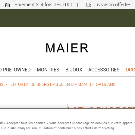
Paiement 3-4 fois dès 100€
|
Livraison offerte*
ED PRE-OWNED
MONTRES
BIJOUX
ACCESSOIRES
OCC
US
LOTUS BY DE BEERS BAGUE EN DIAMANT ET OR BLANC
LOTUS BY DE BE
DIAMANT ET OR
sur « Accepter tous les cookies », vous acceptez le stockage de cookies sur votre appareil
 sur le site, analyser son utilisation et contribuer à nos efforts de marketing.
Or blanc, diamants