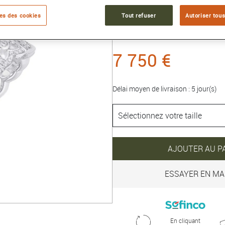
Référence :
R104210
es des cookies
Tout refuser
Autoriser tous
Collection :
LOTUS
7 750 €
Délai moyen de livraison : 5 jour(s)
AJOUTER AU P
ESSAYER EN MA
En cliquant