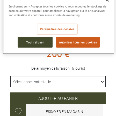
En cliquant sur « Accepter tous les cookies », vous acceptez le stockage de
CABLE 1 TOUR CORDERIE BLEU MARINE
cookies sur votre appareil pour améliorer la navigation sur le site, analyser
son utilisation et contribuer à nos efforts de marketing.
Moyen modèle, embouts acier inoxydable
plaqués or rose
Paramètres des cookies
Référence :
6B0284
Collection :
Chance Infinie
Tout refuser
Autoriser tous les cookies
260 €
Délai moyen de livraison : 5 jour(s)
AJOUTER AU PANIER
ESSAYER EN MAGASIN