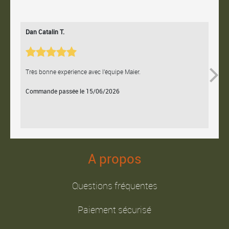
Dan Catalin T.
Bertr
Très bonne expérience avec l'équipe Maier.
Contac
Commande passée le 15/06/2026
Comm
A propos
Questions fréquentes
Paiement sécurisé