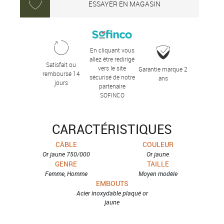
ESSAYER EN MAGASIN
En cliquant vous
allez être redirigé
Satisfait ou
vers le site
Garantie marque 2
remboursé 14
sécurisé de notre
ans
jours
partenaire
SOFINCO
CARACTÉRISTIQUES
CÂBLE
COULEUR
Or jaune 750/000
Or jaune
GENRE
TAILLE
Femme, Homme
Moyen modèle
EMBOUTS
Acier inoxydable plaqué or
jaune