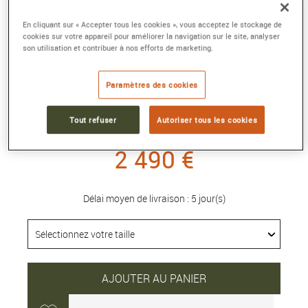
En cliquant sur « Accepter tous les cookies », vous acceptez le stockage de
cookies sur votre appareil pour améliorer la navigation sur le site, analyser
son utilisation et contribuer à nos efforts de marketing.
CÂBLE FRED FORCE 10 MAILLONS
MOYEN MODÈLE EN OR JAUNE
Paramètres des cookies
Référence :
6B0430
Collection :
FORCE 10
Tout refuser
Autoriser tous les cookies
2 490 €
Délai moyen de livraison : 5 jour(s)
AJOUTER AU PANIER