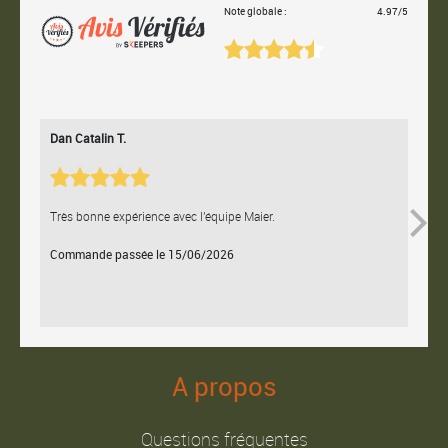
Note globale :
4.97/5
Dan Catalin T.
Bertr
Très bonne expérience avec l'équipe Maier.
Contac
Commande passée le 15/06/2026
Comm
A propos
Questions fréquentes