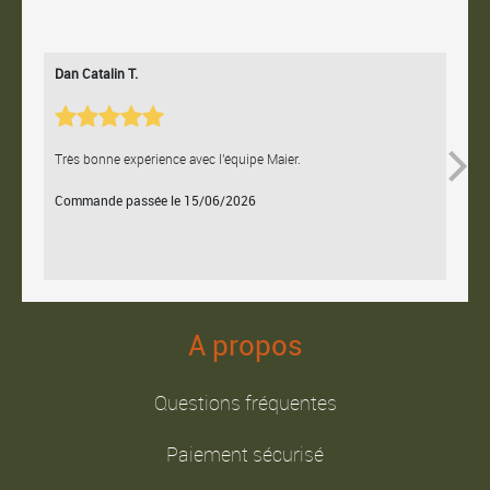
Dan Catalin T.
Bertr
Très bonne expérience avec l'équipe Maier.
Contac
Commande passée le 15/06/2026
Comm
A propos
Questions fréquentes
Paiement sécurisé