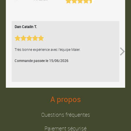
Dan Catalin T.
Bertr
Très bonne expérience avec l'équipe Maier.
Contac
Commande passée le 15/06/2026
Comm
A propos
Questions fréquentes
Paiement sécurisé