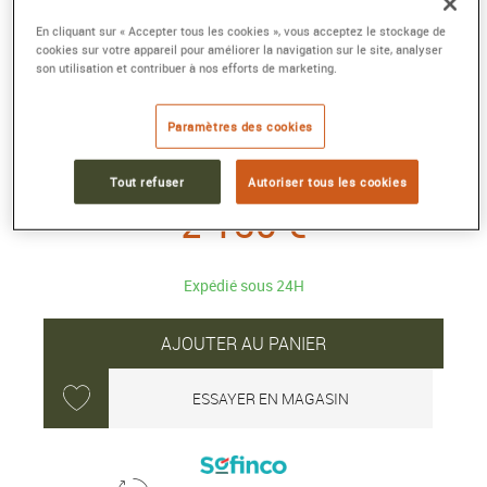
En cliquant sur « Accepter tous les cookies », vous acceptez le stockage de
BOUCLE D'OREILLE CHANCE INFINIE
cookies sur votre appareil pour améliorer la navigation sur le site, analyser
son utilisation et contribuer à nos efforts de marketing.
Boucle d'oreille chaine or blanc 750/1000e
diamants
Paramètres des cookies
Référence :
8B0329
Collection :
Chance Infinie
Tout refuser
Autoriser tous les cookies
2 130 €
Expédié sous 24H
AJOUTER AU PANIER
ESSAYER EN MAGASIN