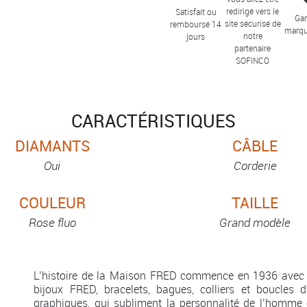
redirigé vers le
Satisfait ou
Gar
site sécurisé de
remboursé 14
marqu
notre
jours
partenaire
SOFINCO
CARACTÉRISTIQUES
DIAMANTS
CÂBLE
Oui
Corderie
COULEUR
TAILLE
Rose fluo
Grand modèle
L’histoire de la Maison FRED commence en 1936 avec 
bijoux FRED, bracelets, bagues, colliers et boucles d
graphiques, qui subliment la personnalité de l’homme 