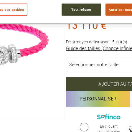
Collection :
Chance Infinie
es des cookies
Tout refuser
Autoriser tous
13 110 €
Délai moyen de livraison : 5 jour(s)
Guide des tailles (Chance Infinie
AJOUTER AU P
PERSONNALISER
En cliquant
vous allez être