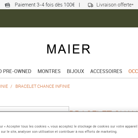
Paiement 3-4 fois dès 100€
|
Livraison offerte*
ED PRE-OWNED
MONTRES
BIJOUX
ACCESSOIRES
OCC
INIE
BRACELET CHANCE INFINIE
BRACELET CHANC
Grand modèle or blanc
sur « Accepter tous les cookies », vous acceptez le stockage de cookies sur votre appareil
 sur le site, analyser son utilisation et contribuer à nos efforts de marketing.
Référence :
0B0103-6B0169