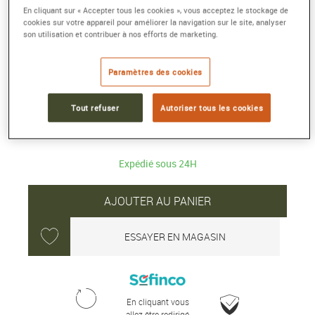
BOUCLES D'OREILLES FORCE 10 RISE
En cliquant sur « Accepter tous les cookies », vous acceptez le stockage de
cookies sur votre appareil pour améliorer la navigation sur le site, analyser
Grand modèle or rose 750/1000e pavé
son utilisation et contribuer à nos efforts de marketing.
diamants
Référence :
8B0343
Paramètres des cookies
Collection :
FORCE 10 RISE
Tout refuser
Autoriser tous les cookies
13 670 €
Expédié sous 24H
AJOUTER AU PANIER
ESSAYER EN MAGASIN
En cliquant vous
allez être redirigé